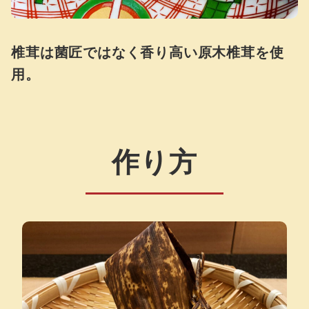
椎茸は菌匠ではなく香り高い原木椎茸を使
用。
作り方