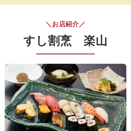
＼お店紹介／
すし割烹 楽山